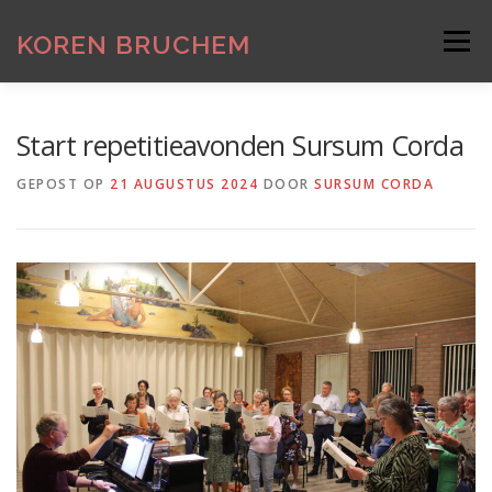
Ga
naar
KOREN BRUCHEM
Menu
de
inhoud
HOME
LID WORDEN
INFORMATIE
Start repetitieavonden Sursum Corda
GEPOST OP
21 AUGUSTUS 2024
DOOR
SURSUM CORDA
REPETITIES
KINDERKOOR DE ZONNESTRAAL
GALERIJ