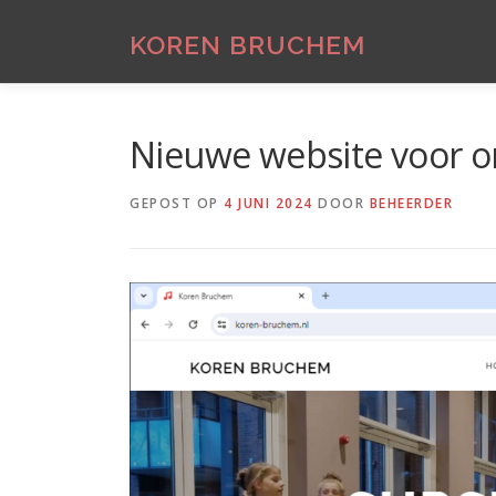
Ga
naar
KOREN BRUCHEM
de
inhoud
Nieuwe website voor o
GEPOST OP
4 JUNI 2024
DOOR
BEHEERDER