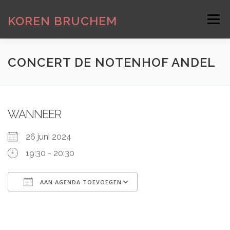
Ga
naar
KOREN BRUCHEM
Menu
de
inhoud
HOME
LID WORDEN
INFORMATIE
CONCERT DE NOTENHOF ANDEL
REPETITIES
KINDERKOOR DE ZONNESTRAAL
WANNEER
GALERIJ
26 juni 2024
19:30 - 20:30
AAN AGENDA TOEVOEGEN
Download ICS
Google Calendar