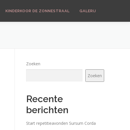
KINDERKOOR DE ZONNESTRAAL
GALERIJ
Zoeken
Zoeken
Recente
berichten
Office 365
Outlook Live
Start repetitieavonden Sursum Corda