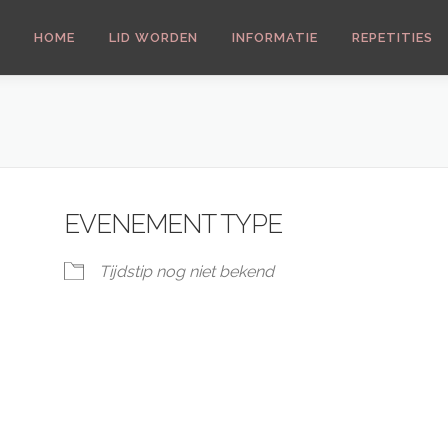
HOME
LID WORDEN
INFORMATIE
REPETITIES
EVENEMENT TYPE
Tijdstip nog niet bekend
 Calendar
iCalendar