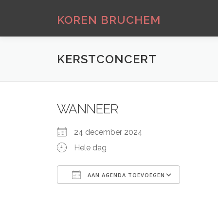
Ga
naar
KOREN BRUCHEM
de
inhoud
KERSTCONCERT
WANNEER
24 december 2024
Hele dag
AAN AGENDA TOEVOEGEN
Download ICS
Google