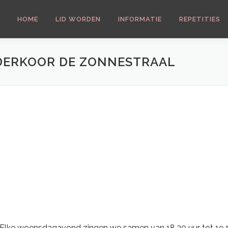
HOME
LID WORDEN
INFORMATIE
REPETITIES
DERKOOR DE ZONNESTRAAL
 Calendar
iCalendar
 Elke woensdagavond zingen we samen van 18.30 uur tot 19.