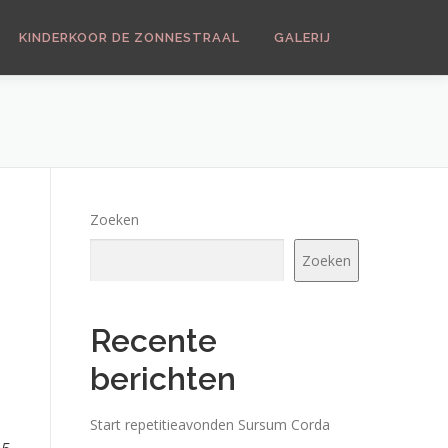
KINDERKOOR DE ZONNESTRAAL
GALERIJ
Zoeken
Zoeken
Recente
berichten
Office 365
Outlook Live
Start repetitieavonden Sursum Corda
15