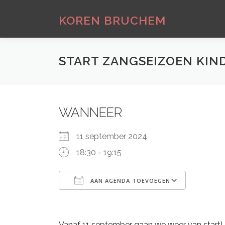
Ga
naar
KOREN BRUCHEM
de
inhoud
START ZANGSEIZOEN KIN
WANNEER
11 september 2024
18:30 - 19:15
AAN AGENDA TOEVOEGEN
Download ICS
Google
Vanaf 11 september gaan we weer van start!