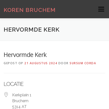
Ga
naar
KOREN BRUCHEM
Menu
de
inhoud
HOME
LID WORDEN
INFORMATIE
HERVORMDE KERK
REPETITIES
KINDERKOOR DE ZONNESTRAAL
Hervormde Kerk
GEPOST OP
21 AUGUSTUS 2024
DOOR
SURSUM CORDA
GALERIJ
LOCATIE
Kerkplein 1
Bruchem
5314 AT